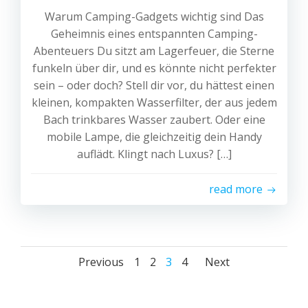
Warum Camping-Gadgets wichtig sind Das
Geheimnis eines entspannten Camping-
Abenteuers Du sitzt am Lagerfeuer, die Sterne
funkeln über dir, und es könnte nicht perfekter
sein – oder doch? Stell dir vor, du hättest einen
kleinen, kompakten Wasserfilter, der aus jedem
Bach trinkbares Wasser zaubert. Oder eine
mobile Lampe, die gleichzeitig dein Handy
auflädt. Klingt nach Luxus? […]
read more
Posts
Posts
Posts
Page
Page
Page
Page
Previous
1
2
3
4
Next
navigation
navigation
navigat