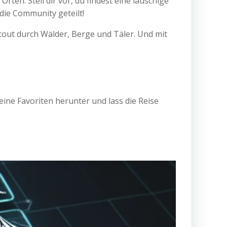
rten. Stell dir vor, du findest eine lauschige
die Community geteilt!
Scout durch Wälder, Berge und Täler. Und mit
ine Favoriten herunter und lass die Reise