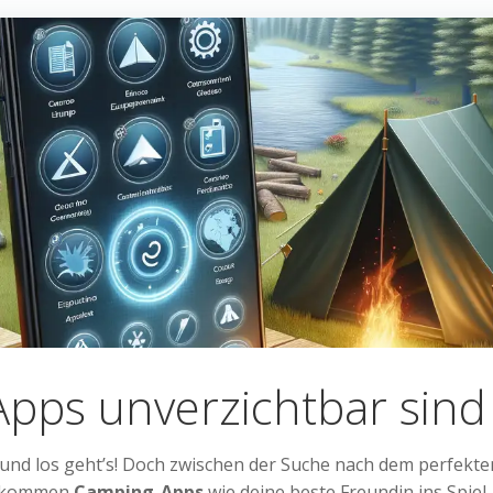
ps unverzichtbar sind
 und los geht’s! Doch zwischen der Suche nach dem perfekt
er kommen
Camping-Apps
wie deine beste Freundin ins Spiel. 