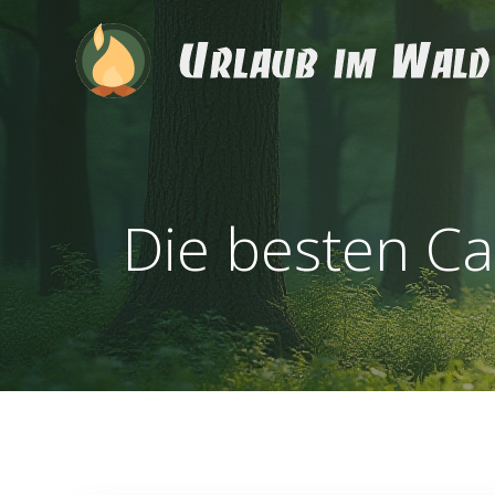
Skip
to
content
Die besten C