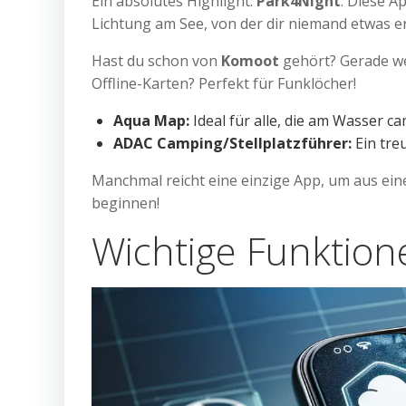
Ein absolutes Highlight:
Park4Night
. Diese A
Lichtung am See, von der dir niemand etwas er
Hast du schon von
Komoot
gehört? Gerade wen
Offline-Karten? Perfekt für Funklöcher!
Aqua Map:
Ideal für alle, die am Wasser c
ADAC Camping/Stellplatzführer:
Ein tre
Manchmal reicht eine einzige App, um aus ein
beginnen!
Wichtige Funktio